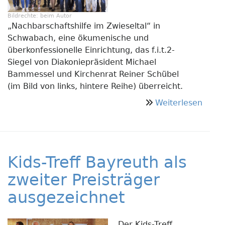
Bildrechte:
beim Autor
„Nachbarschaftshilfe im Zwieseltal“ in
Schwabach, eine ökumenische und
überkonfessionelle Einrichtung, das f.i.t.2-
Siegel von Diakoniepräsident Michael
Bammessel und Kirchenrat Reiner Schübel
(im Bild von links, hintere Reihe) überreicht.
über
Weiterlesen
Initia
Nachb
Zwies
erhäl
Kids-Treff Bayreuth als
f.i.t.2
Siege
zweiter Preisträger
ausgezeichnet
Der Kids-Treff