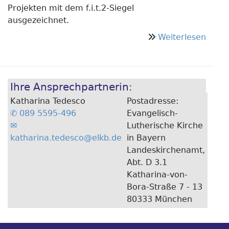
Projekten mit dem f.i.t.2-Siegel
ausgezeichnet.
über
Weiterlesen
Lande
und
Diako
Ihre Ansprechpartnerin:
präm
in
Katharina Tedesco
Postadresse:
Kulm
089 5595-496
Evangelisch-
erste
Lutherische Kirche
f.i.t.2
katharina.tedesco@elkb.de
in Bayern
Proje
Landeskirchenamt,
„Auf
Abt. D 3.1
Räde
Katharina-von-
zum
Bora-Straße 7 - 13
Essen
80333 München