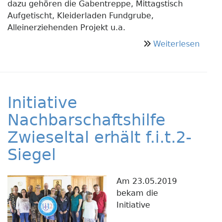
dazu gehören die Gabentreppe, Mittagstisch
Aufgetischt, Kleiderladen Fundgrube,
Alleinerziehenden Projekt u.a.
über
Weiterlesen
Licht
in
Bruc
–
Initiative
von
Mens
Nachbarschaftshilfe
zu
Zwieseltal erhält f.i.t.2-
Mens
Siegel
–
mit
Herz
Am 23.05.2019
und
bekam die
Hand
Initiative