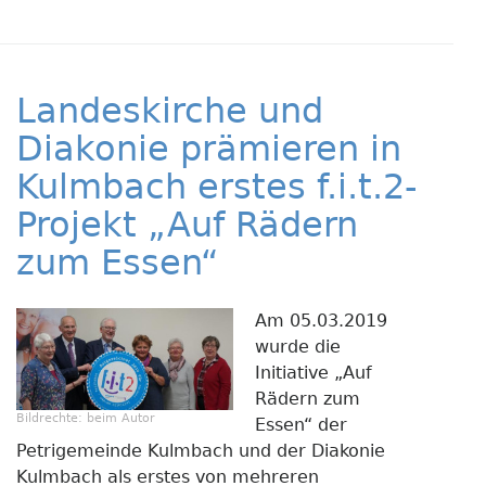
Kids-
Treff
Bayr
als
Landeskirche und
zweit
Preis
Diakonie prämieren in
ausge
Kulmbach erstes f.i.t.2-
Projekt „Auf Rädern
zum Essen“
Am 05.03.2019
wurde die
Initiative „Auf
Rädern zum
Bildrechte:
beim Autor
Essen“ der
Petrigemeinde Kulmbach und der Diakonie
Kulmbach als erstes von mehreren