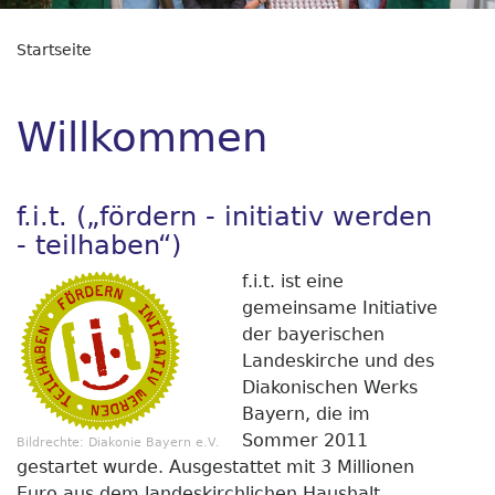
Startseite
Willkommen
f.i.t. („fördern - initiativ werden
- teilhaben“)
f.i.t. ist eine
gemeinsame Initiative
der bayerischen
Landeskirche und des
Diakonischen Werks
Bayern, die im
Sommer 2011
Bildrechte:
Diakonie Bayern e.V.
gestartet wurde. Ausgestattet mit 3 Millionen
Euro aus dem landeskirchlichen Haushalt