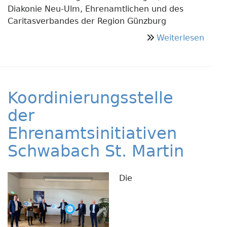
Diakonie Neu-Ulm, Ehrenamtlichen und des
Caritasverbandes der Region Günzburg
über
Weiterlesen
Burg
Proje
„Tafel
Plus“
Koordinierungsstelle
der
Ehrenamtsinitiativen
Schwabach St. Martin
Die