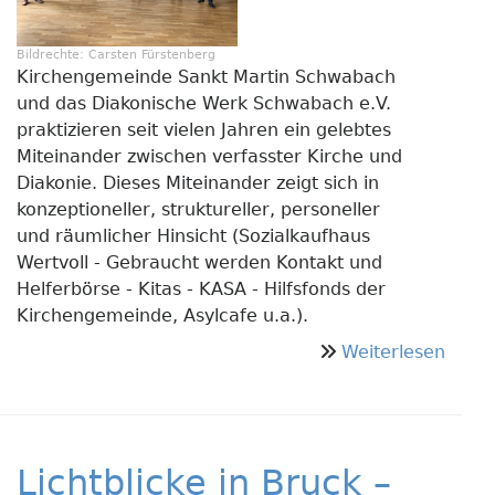
Bildrechte:
Carsten Fürstenberg
Kirchengemeinde Sankt Martin Schwabach
und das Diakonische Werk Schwabach e.V.
praktizieren seit vielen Jahren ein gelebtes
Miteinander zwischen verfasster Kirche und
Diakonie. Dieses Miteinander zeigt sich in
konzeptioneller, struktureller, personeller
und räumlicher Hinsicht (Sozialkaufhaus
Wertvoll - Gebraucht werden Kontakt und
Helferbörse - Kitas - KASA - Hilfsfonds der
Kirchengemeinde, Asylcafe u.a.).
über
Weiterlesen
Koord
der
Ehren
Schw
Lichtblicke in Bruck –
St.